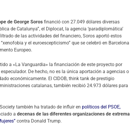
rope de George Soros
financió con 27.049 dólares diversas
lica de Catalunya”, el Diplocat, la agencia ‘paradiplomática’
trado de las actividades del financiero, Soros aportó estos
a “xenofobia y el euroescepticismo” que se celebró en Barcelona
lamento Europeo.
tido a «La Vanguardia» la financiación de este proyecto por
 especulador. De hecho, no es la única aportación a agencias o
dado económicamente. El CIDOB, think tank de prestigio
dministraciones catalanas, también recibió 24.973 dólares para
Society también ha tratado de influir en
políticos del PSOE,
anciado a
decenas de las diferentes organizaciones de extrema
Mujeres”
contra Donald Trump.