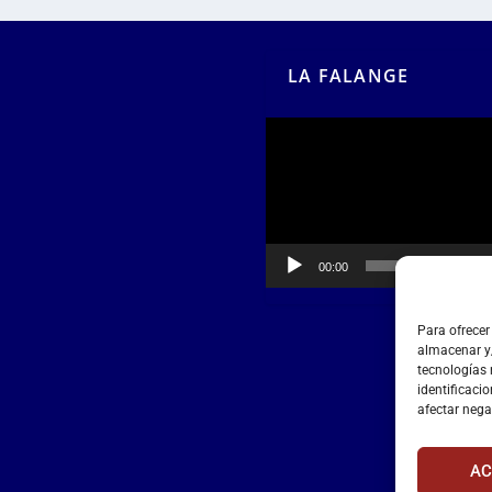
LA FALANGE
Reproductor
de
vídeo
00:00
00:55
Para ofrecer
almacenar y/
tecnologías
identificacio
afectar nega
AC