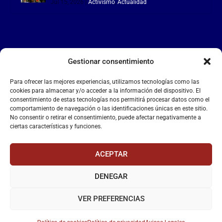
Jul 15, 2026
|
Activismo
,
Actualidad
Gestionar consentimiento
LA FALANGE
Para ofrecer las mejores experiencias, utilizamos tecnologías como las
Reproductor
cookies para almacenar y/o acceder a la información del dispositivo. El
de
consentimiento de estas tecnologías nos permitirá procesar datos como el
comportamiento de navegación o las identificaciones únicas en este sitio.
vídeo
No consentir o retirar el consentimiento, puede afectar negativamente a
ciertas características y funciones.
ACEPTAR
DENEGAR
00:00
00:55
VER PREFERENCIAS