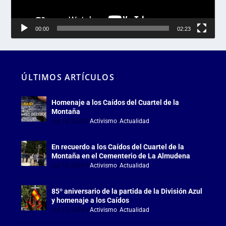
00:00
02:23
ÚLTIMOS ARTÍCULOS
Homenaje a los Caídos del Cuartel de la
Montaña
Jul 18, 2026
|
Activismo
,
Actualidad
En recuerdo a los Caídos del Cuartel de la
Montaña en el Cementerio de La Almudena
Jul 18, 2026
|
Activismo
,
Actualidad
85º aniversario de la partida de la División Azul
y homenaje a los Caídos
Jul 15, 2026
|
Activismo
,
Actualidad