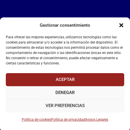
Gestionar consentimiento
LA FALANGE
Para ofrecer las mejores experiencias, utilizamos tecnologías como las
Reproductor
cookies para almacenar y/o acceder a la información del dispositivo. El
de
consentimiento de estas tecnologías nos permitirá procesar datos como el
comportamiento de navegación o las identificaciones únicas en este sitio.
vídeo
No consentir o retirar el consentimiento, puede afectar negativamente a
ciertas características y funciones.
ACEPTAR
DENEGAR
00:00
00:55
VER PREFERENCIAS
Política de cookies
Política de privacidad
Avisos Legales
La Falange
– Web Oficial de la Falange