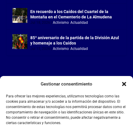
En recuerdo a los Caídos del Cuartel de la
Montaña en el Cementerio de La Almudena
Jul 18, 2026
|
Activismo
,
Actualidad
85º aniversario de la partida de la División Azul
y homenaje a los Caídos
Jul 15, 2026
|
Activismo
,
Actualidad
Gestionar consentimiento
LA FALANGE
Para ofrecer las mejores experiencias, utilizamos tecnologías como las
Reproductor
cookies para almacenar y/o acceder a la información del dispositivo. El
de
consentimiento de estas tecnologías nos permitirá procesar datos como el
comportamiento de navegación o las identificaciones únicas en este sitio.
vídeo
No consentir o retirar el consentimiento, puede afectar negativamente a
ciertas características y funciones.