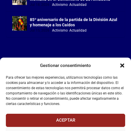
Jul 18, 2026
|
Activismo
,
Actualidad
85º aniversario de la partida de la División Azul
y homenaje a los Caídos
Jul 15, 2026
|
Activismo
,
Actualidad
Gestionar consentimiento
LA FALANGE
Para ofrecer las mejores experiencias, utilizamos tecnologías como las
Reproductor
cookies para almacenar y/o acceder a la información del dispositivo. El
de
consentimiento de estas tecnologías nos permitirá procesar datos como el
comportamiento de navegación o las identificaciones únicas en este sitio.
vídeo
No consentir o retirar el consentimiento, puede afectar negativamente a
ciertas características y funciones.
ACEPTAR