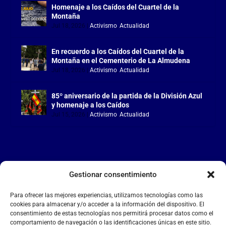
Homenaje a los Caídos del Cuartel de la
Montaña
Jul 18, 2026
|
Activismo
,
Actualidad
En recuerdo a los Caídos del Cuartel de la
Montaña en el Cementerio de La Almudena
Jul 18, 2026
|
Activismo
,
Actualidad
85º aniversario de la partida de la División Azul
y homenaje a los Caídos
Jul 15, 2026
|
Activismo
,
Actualidad
Gestionar consentimiento
LA FALANGE
Para ofrecer las mejores experiencias, utilizamos tecnologías como las
Reproductor
cookies para almacenar y/o acceder a la información del dispositivo. El
de
consentimiento de estas tecnologías nos permitirá procesar datos como el
comportamiento de navegación o las identificaciones únicas en este sitio.
vídeo