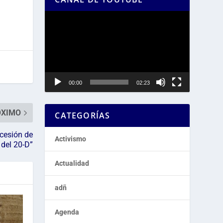
Reproductor
de
vídeo
00:00
02:23
ÓXIMO
CATEGORÍAS
cesión de
Activismo
 del 20-D”
Actualidad
adñ
Agenda