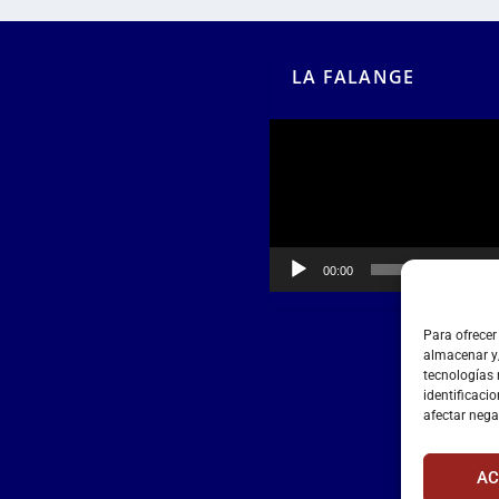
LA FALANGE
Reproductor
de
vídeo
00:00
00:55
Para ofrecer
almacenar y/
tecnologías
identificacio
afectar nega
AC