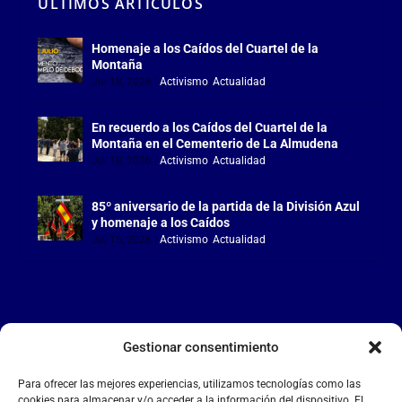
ÚLTIMOS ARTÍCULOS
Homenaje a los Caídos del Cuartel de la
Montaña
Jul 18, 2026
|
Activismo
,
Actualidad
En recuerdo a los Caídos del Cuartel de la
Montaña en el Cementerio de La Almudena
Jul 18, 2026
|
Activismo
,
Actualidad
85º aniversario de la partida de la División Azul
y homenaje a los Caídos
Jul 15, 2026
|
Activismo
,
Actualidad
Gestionar consentimiento
LA FALANGE
Para ofrecer las mejores experiencias, utilizamos tecnologías como las
Reproductor
cookies para almacenar y/o acceder a la información del dispositivo. El