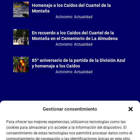
Homenaje a los Caídos del Cuartel de la
Montaña
Jul 18, 2026
|
Activismo
,
Actualidad
En recuerdo a los Caídos del Cuartel de la
Montaña en el Cementerio de La Almudena
Jul 18, 2026
|
Activismo
,
Actualidad
85º aniversario de la partida de la División Azul
y homenaje a los Caídos
Jul 15, 2026
|
Activismo
,
Actualidad
Gestionar consentimiento
LA FALANGE
Para ofrecer las mejores experiencias, utilizamos tecnologías como las
Reproductor
cookies para almacenar y/o acceder a la información del dispositivo. El
de
consentimiento de estas tecnologías nos permitirá procesar datos como el
comportamiento de navegación o las identificaciones únicas en este sitio.