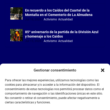
En recuerdo a los Caídos del Cuartel de la
Montaña en el Cementerio de La Almudena
Jul 18, 2026
|
Activismo
,
Actualidad
85º aniversario de la partida de la División Azul
y homenaje a los Caídos
Jul 15, 2026
|
Activismo
,
Actualidad
Gestionar consentimiento
LA FALANGE
Para ofrecer las mejores experiencias, utilizamos tecnologías como las
Reproductor
cookies para almacenar y/o acceder a la información del dispositivo. El
de
consentimiento de estas tecnologías nos permitirá procesar datos como el
comportamiento de navegación o las identificaciones únicas en este sitio.
vídeo
No consentir o retirar el consentimiento, puede afectar negativamente a
ciertas características y funciones.