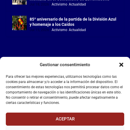
Jul 18, 2026
|
Activismo
,
Actualidad
85º aniversario de la partida de la División Azul
y homenaje a los Caídos
Jul 15, 2026
|
Activismo
,
Actualidad
Gestionar consentimiento
LA FALANGE
Para ofrecer las mejores experiencias, utilizamos tecnologías como las
Reproductor
cookies para almacenar y/o acceder a la información del dispositivo. El
de
consentimiento de estas tecnologías nos permitirá procesar datos como el
comportamiento de navegación o las identificaciones únicas en este sitio.
vídeo
No consentir o retirar el consentimiento, puede afectar negativamente a
ciertas características y funciones.
ACEPTAR