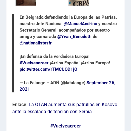
En Belgrado,defendiendo la Europa de las Patrias,
nuestro Jefe Nacional
@ManuelAndrino
y nuestro
Secretario General, acompañados por nuestro
amigo y camarada
@Yvan_Benedetti
de
@nationalistesfr
¡En defensa de la verdadera Europa!
#Vuelveacreer
¡Arriba España! ¡Arriba Europa!
pic.twitter.com/rTMCUQD1jO
— La Falange – ADÑ (@lafalange)
September 26,
2021
Enlace
:
La OTAN aumenta sus patrullas en Kosovo
ante la escalada de tensión con Serbia
#
Vuelveacreer