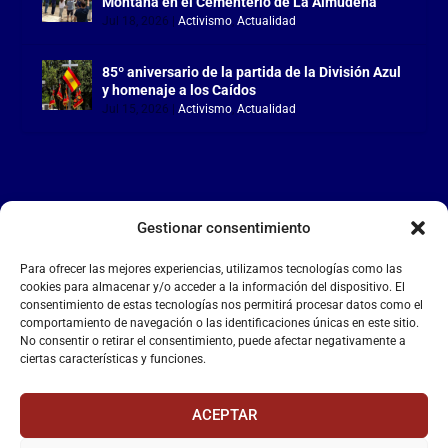
Montaña en el Cementerio de La Almudena
Jul 18, 2026
|
Activismo
,
Actualidad
85º aniversario de la partida de la División Azul
y homenaje a los Caídos
Jul 15, 2026
|
Activismo
,
Actualidad
Gestionar consentimiento
LA FALANGE
Para ofrecer las mejores experiencias, utilizamos tecnologías como las
Reproductor
cookies para almacenar y/o acceder a la información del dispositivo. El
de
consentimiento de estas tecnologías nos permitirá procesar datos como el
comportamiento de navegación o las identificaciones únicas en este sitio.
vídeo
No consentir o retirar el consentimiento, puede afectar negativamente a
ciertas características y funciones.
ACEPTAR