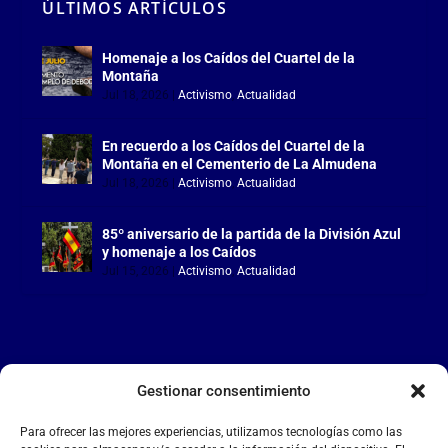
ÚLTIMOS ARTÍCULOS
Homenaje a los Caídos del Cuartel de la
Montaña
Jul 18, 2026
|
Activismo
,
Actualidad
En recuerdo a los Caídos del Cuartel de la
Montaña en el Cementerio de La Almudena
Jul 18, 2026
|
Activismo
,
Actualidad
85º aniversario de la partida de la División Azul
y homenaje a los Caídos
Jul 15, 2026
|
Activismo
,
Actualidad
Gestionar consentimiento
LA FALANGE
Para ofrecer las mejores experiencias, utilizamos tecnologías como las
Reproductor