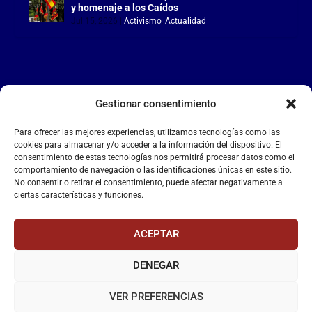
y homenaje a los Caídos
Jul 15, 2026
|
Activismo
,
Actualidad
Gestionar consentimiento
LA FALANGE
Para ofrecer las mejores experiencias, utilizamos tecnologías como las
Reproductor
cookies para almacenar y/o acceder a la información del dispositivo. El
de
consentimiento de estas tecnologías nos permitirá procesar datos como el
comportamiento de navegación o las identificaciones únicas en este sitio.
vídeo
No consentir o retirar el consentimiento, puede afectar negativamente a
ciertas características y funciones.
ACEPTAR
DENEGAR
00:00
00:55
VER PREFERENCIAS