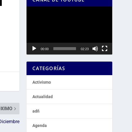
Reproductor
de
vídeo
00:00
02:23
CATEGORÍAS
Activismo
Actualidad
ÓXIMO
adñ
Diciembre
Agenda