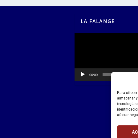
LA FALANGE
Reproductor
de
vídeo
00:00
00:55
Para ofrecer
almacenar y/
tecnologías
identificacio
afectar nega
AC