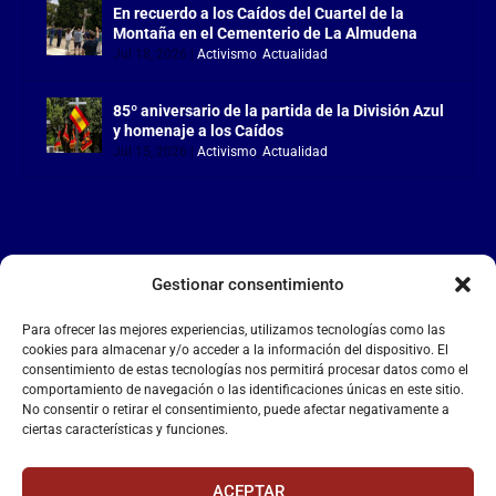
En recuerdo a los Caídos del Cuartel de la
Montaña en el Cementerio de La Almudena
Jul 18, 2026
|
Activismo
,
Actualidad
85º aniversario de la partida de la División Azul
y homenaje a los Caídos
Jul 15, 2026
|
Activismo
,
Actualidad
Gestionar consentimiento
LA FALANGE
Para ofrecer las mejores experiencias, utilizamos tecnologías como las
Reproductor
cookies para almacenar y/o acceder a la información del dispositivo. El
de
consentimiento de estas tecnologías nos permitirá procesar datos como el
comportamiento de navegación o las identificaciones únicas en este sitio.
vídeo
No consentir o retirar el consentimiento, puede afectar negativamente a
ciertas características y funciones.
ACEPTAR