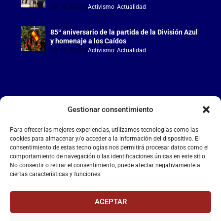
Jul 18, 2026
|
Activismo
,
Actualidad
85º aniversario de la partida de la División Azul
y homenaje a los Caídos
Jul 15, 2026
|
Activismo
,
Actualidad
Gestionar consentimiento
LA FALANGE
Para ofrecer las mejores experiencias, utilizamos tecnologías como las
Reproductor
cookies para almacenar y/o acceder a la información del dispositivo. El
de
consentimiento de estas tecnologías nos permitirá procesar datos como el
comportamiento de navegación o las identificaciones únicas en este sitio.
vídeo
No consentir o retirar el consentimiento, puede afectar negativamente a
ciertas características y funciones.
ACEPTAR