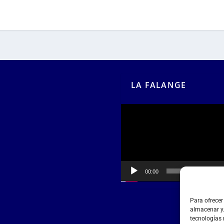
LA FALANGE
Reproductor
de
vídeo
00:00
00:55
Para ofrecer
almacenar y/
tecnologías