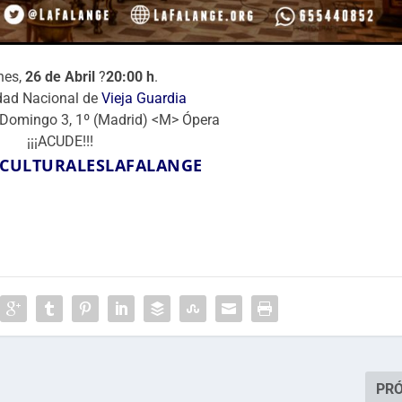
nes,
26 de Abril
?
20:00 h
.
ad Nacional de
Vieja Guardia
 Domingo 3, 1º (Madrid) <M> Ópera
¡¡¡ACUDE!!!
SCULTURALESLAFALANGE
PR