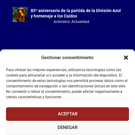
85º aniversario de la partida de la División Azul
y homenaje a los Caídos
Jul 15, 2026
|
Activismo
,
Actualidad
Gestionar consentimiento
LA FALANGE
Para ofrecer las mejores experiencias, utilizamos tecnologías como las
Reproductor
cookies para almacenar y/o acceder a la información del dispositivo. El
de
consentimiento de estas tecnologías nos permitirá procesar datos como el
comportamiento de navegación o las identificaciones únicas en este sitio.
vídeo
No consentir o retirar el consentimiento, puede afectar negativamente a
ciertas características y funciones.
ACEPTAR
DENEGAR
00:00
00:55