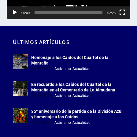
00:00
02:23
ÚLTIMOS ARTÍCULOS
Homenaje a los Caídos del Cuartel de la
Montaña
Jul 18, 2026
|
Activismo
,
Actualidad
En recuerdo a los Caídos del Cuartel de la
Montaña en el Cementerio de La Almudena
Jul 18, 2026
|
Activismo
,
Actualidad
85º aniversario de la partida de la División Azul
y homenaje a los Caídos
Jul 15, 2026
|
Activismo
,
Actualidad