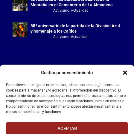
Montaña en el Cementerio de La Almudena
Jul 18, 2026
|
Activismo
,
Actualidad
85º aniversario de la partida de la División Azul
y homenaje a los Caídos
Jul 15, 2026
|
Activismo
,
Actualidad
Gestionar consentimiento
LA FALANGE
Para ofrecer las mejores experiencias, utilizamos tecnologías como las
Reproductor
cookies para almacenar y/o acceder a la información del dispositivo. El
de
consentimiento de estas tecnologías nos permitirá procesar datos como el
comportamiento de navegación o las identificaciones únicas en este sitio.
vídeo
No consentir o retirar el consentimiento, puede afectar negativamente a
ciertas características y funciones.
ACEPTAR