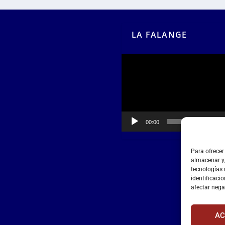
LA FALANGE
Reproductor
de
vídeo
00:00
00:55
Para ofrecer
almacenar y/
tecnologías
identificacio
afectar nega
AC