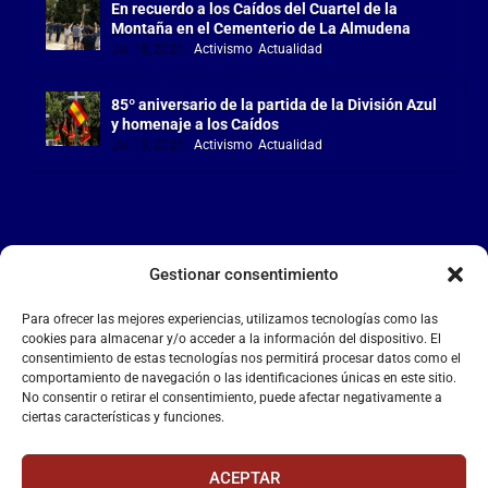
En recuerdo a los Caídos del Cuartel de la
Montaña en el Cementerio de La Almudena
Jul 18, 2026
|
Activismo
,
Actualidad
85º aniversario de la partida de la División Azul
y homenaje a los Caídos
Jul 15, 2026
|
Activismo
,
Actualidad
Gestionar consentimiento
LA FALANGE
Para ofrecer las mejores experiencias, utilizamos tecnologías como las
Reproductor
cookies para almacenar y/o acceder a la información del dispositivo. El
de
consentimiento de estas tecnologías nos permitirá procesar datos como el
comportamiento de navegación o las identificaciones únicas en este sitio.
vídeo
No consentir o retirar el consentimiento, puede afectar negativamente a
ciertas características y funciones.
ACEPTAR