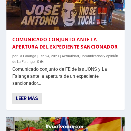
COMUNICADO CONJUNTO ANTE LA
APERTURA DEL EXPEDIENTE SANCIONADOR
por
La Falange
|
Feb 24, 2023
|
Actualidad
,
Comunicados y opinión
de La Falange
|
0
Comunicado conjunto de FE de las JONS y La
Falange ante la apertura de un expediente
sancionador...
LEER MÁS