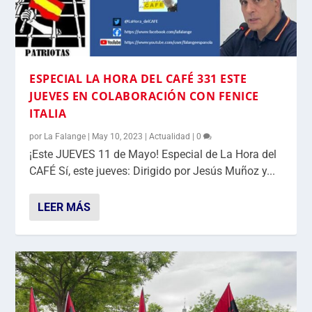
ESPECIAL LA HORA DEL CAFÉ 331 ESTE
JUEVES EN COLABORACIÓN CON FENICE
ITALIA
por
La Falange
|
May 10, 2023
|
Actualidad
|
0
¡Este JUEVES 11 de Mayo! Especial de La Hora del
CAFÉ Sí, este jueves: Dirigido por Jesús Muñoz y...
LEER MÁS