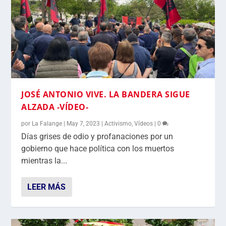
JOSÉ ANTONIO VIVE. LA BANDERA SIGUE
ALZADA -VÍDEO-
por
La Falange
|
May 7, 2023
|
Activismo
,
Vídeos
|
0
Días grises de odio y profanaciones por un
gobierno que hace política con los muertos
mientras la...
LEER MÁS