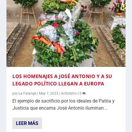
LOS HOMENAJES A JOSÉ ANTONIO Y A SU
LEGADO POLÍTICO LLEGAN A EUROPA
por
La Falange
|
May 7, 2023
|
Activismo
|
0
El ejemplo de sacrificio por los ideales de Patria y
Justicia que encarna José Antonio iluminan...
LEER MÁS