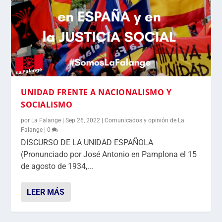
UNIDAD FRENTE A NACIONALISMO Y
SOCIALISMO
por
La Falange
|
Sep 26, 2022
|
Comunicados y opinión de La
Falange
|
0
DISCURSO DE LA UNIDAD ESPAÑOLA
(Pronunciado por José Antonio en Pamplona el 15
de agosto de 1934,...
LEER MÁS