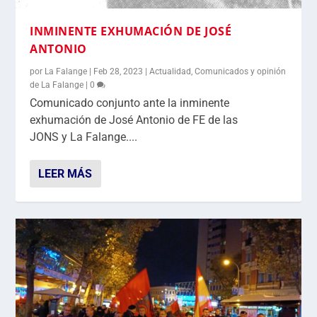
INMINENTE EXHUMACIÓN DE JOSÉ
ANTONIO
por
La Falange
|
Feb 28, 2023
|
Actualidad
,
Comunicados y opinión
de La Falange
|
0
Comunicado conjunto ante la inminente
exhumación de José Antonio de FE de las
JONS y La Falange....
LEER MÁS