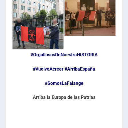
#OrgullososDeNuestraHISTORIA
#VuelveAcreer
#ArribaEspaña
#SomosLaFalange
Arriba la Europa de las Patrias