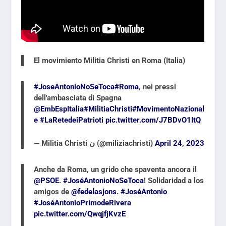
El movimiento Militia Christi en Roma (Italia)
#JoseAntonioNoSeToca
#Roma
, nei pressi
dell'ambasciata di Spagna
@EmbEspItalia
#MilitiaChristi
#MovimentoNazional
e
#LaRetedeiPatrioti
pic.twitter.com/J7BDvO1ItQ
— Militia Christi ن (@miliziachristi)
April 24, 2023
Anche da Roma, un grido che spaventa ancora il
@PSOE
.
#JoséAntonioNoSeToca
! Solidaridad a los
amigos de
@fedelasjons
.
#JoséAntonio
#JoséAntonioPrimodeRivera
pic.twitter.com/QwqjfjKvzE