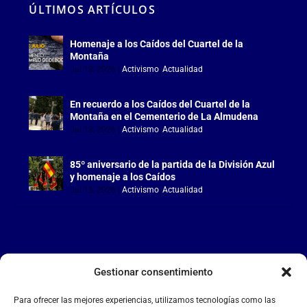
ÚLTIMOS ARTÍCULOS
Homenaje a los Caídos del Cuartel de la
Montaña
Jul 18, 2026
|
Activismo
,
Actualidad
En recuerdo a los Caídos del Cuartel de la
Montaña en el Cementerio de La Almudena
Jul 18, 2026
|
Activismo
,
Actualidad
85º aniversario de la partida de la División Azul
y homenaje a los Caídos
Jul 15, 2026
|
Activismo
,
Actualidad
Gestionar consentimiento
LA FALANGE
Para ofrecer las mejores experiencias, utilizamos tecnologías como las
Reproductor