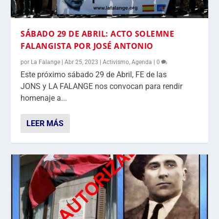
SÁBADO 29 DE ABRIL: ACTO SOLEMNE
FALANGISTA POR JOSÉ ANTONIO
por
La Falange
|
Abr 25, 2023
|
Activismo
,
Agenda
|
0
Este próximo sábado 29 de Abril, FE de las
JONS y LA FALANGE nos convocan para rendir
homenaje a...
LEER MÁS