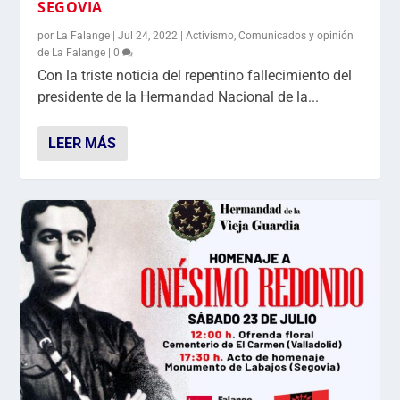
SEGOVIA
por
La Falange
|
Jul 24, 2022
|
Activismo
,
Comunicados y opinión
de La Falange
|
0
Con la triste noticia del repentino fallecimiento del
presidente de la Hermandad Nacional de la...
LEER MÁS