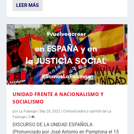
LEER MÁS
UNIDAD FRENTE A NACIONALISMO Y
SOCIALISMO
por
La Falange
|
Sep 26, 2022
|
Comunicados y opinión de La
Falange
|
0
DISCURSO DE LA UNIDAD ESPAÑOLA
(Pronunciado por José Antonio en Pamplona el 15