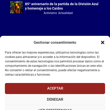
85º aniversario de la partida de la División Azul
y homenaje a los Caídos
Jul 15, 2026
|
Activismo
,
Actualidad
Gestionar consentimiento
LA FALANGE
Para ofrecer las mejores experiencias, utilizamos tecnologías como las
Reproductor
cookies para almacenar y/o acceder a la información del dispositivo. El
de
consentimiento de estas tecnologías nos permitirá procesar datos como el
comportamiento de navegación o las identificaciones únicas en este sitio.
vídeo
No consentir o retirar el consentimiento, puede afectar negativamente a
ciertas características y funciones.
ACEPTAR
DENEGAR
00:00
00:55