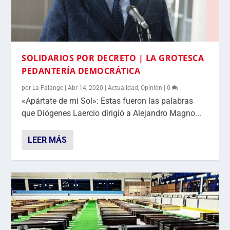
SOLIDARIOS POR DECRETO | LA GROTESCA
PEDANTERÍA DEMOCRÁTICA
por
La Falange
|
Abr 14, 2020
|
Actualidad
,
Opinión
|
0
«Apártate de mi Sol»: Estas fueron las palabras
que Diógenes Laercio dirigió a Alejandro Magno...
LEER MÁS