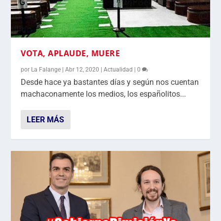
VOTA, APLAUDE, MUERE
por
La Falange
|
Abr 12, 2020
|
Actualidad
|
0
Desde hace ya bastantes días y según nos cuentan
machaconamente los medios, los españolitos...
LEER MÁS