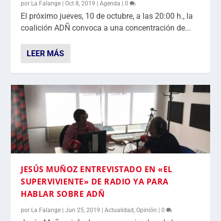
por
La Falange
|
Oct 8, 2019
|
Agenda
|
0
El próximo jueves, 10 de octubre, a las 20:00 h., la
coalición ADÑ convoca a una concentración de...
LEER MÁS
JESÚS MUÑOZ ENTREVISTADO EN «EL
SUPERVIVIENTE» DE RADIO YA PARA
HABLAR SOBRE ADÑ
por
La Falange
|
Jun 25, 2019
|
Actualidad
,
Opinión
|
0