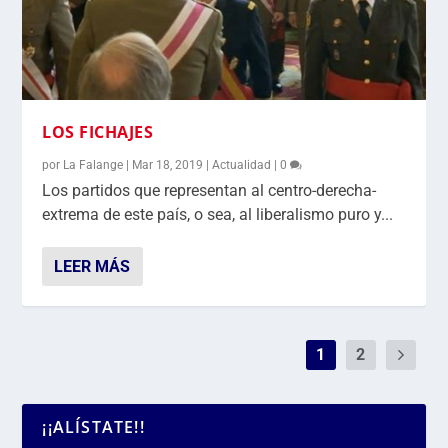
LOS FICHAJES
por
La Falange
|
Mar 18, 2019
|
Actualidad
|
0
Los partidos que representan al centro-derecha-
extrema de este país, o sea, al liberalismo puro y...
LEER MÁS
1
2
¡¡ALÍSTATE!!