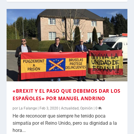
«BREXIT Y EL PASO QUE DEBEMOS DAR LOS
ESPAÑOLES» POR MANUEL ANDRINO
por
La Falange
|
Feb 3, 2020
|
Actualidad
,
Opinión
|
0
He de reconocer que siempre he tenido poca
simpatía por el Reino Unido, pero su dignidad a la
hora...