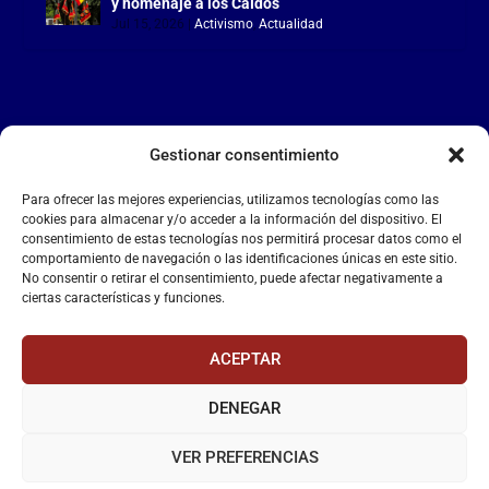
y homenaje a los Caídos
Jul 15, 2026
|
Activismo
,
Actualidad
Gestionar consentimiento
LA FALANGE
Para ofrecer las mejores experiencias, utilizamos tecnologías como las
Reproductor
cookies para almacenar y/o acceder a la información del dispositivo. El
de
consentimiento de estas tecnologías nos permitirá procesar datos como el
comportamiento de navegación o las identificaciones únicas en este sitio.
vídeo
No consentir o retirar el consentimiento, puede afectar negativamente a
ciertas características y funciones.
ACEPTAR
DENEGAR
00:00
00:55
VER PREFERENCIAS