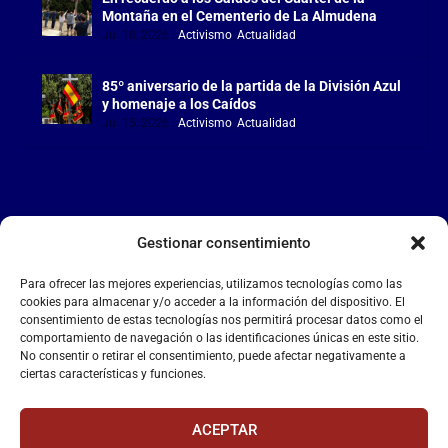
Montaña en el Cementerio de La Almudena
Jul 18, 2026
|
Activismo
,
Actualidad
85º aniversario de la partida de la División Azul
y homenaje a los Caídos
Jul 15, 2026
|
Activismo
,
Actualidad
Gestionar consentimiento
LA FALANGE
Para ofrecer las mejores experiencias, utilizamos tecnologías como las
Reproductor
cookies para almacenar y/o acceder a la información del dispositivo. El
de
consentimiento de estas tecnologías nos permitirá procesar datos como el
comportamiento de navegación o las identificaciones únicas en este sitio.
vídeo
No consentir o retirar el consentimiento, puede afectar negativamente a
ciertas características y funciones.
ACEPTAR