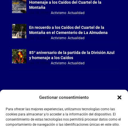
Homenaje a los Caídos del Cuartel de la
Montaña
Jul 18, 2026
|
Activismo
,
Actualidad
En recuerdo a los Caídos del Cuartel de la
Montaña en el Cementerio de La Almudena
Jul 18, 2026
|
Activismo
,
Actualidad
85º aniversario de la partida de la División Azul
y homenaje a los Caídos
Jul 15, 2026
|
Activismo
,
Actualidad
Gestionar consentimiento
LA FALANGE
Para ofrecer las mejores experiencias, utilizamos tecnologías como las
Reproductor
cookies para almacenar y/o acceder a la información del dispositivo. El
de
consentimiento de estas tecnologías nos permitirá procesar datos como el
comportamiento de navegación o las identificaciones únicas en este sitio.
vídeo