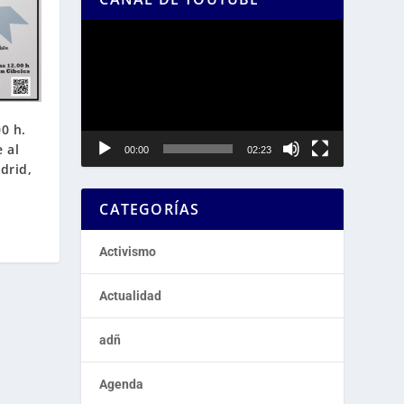
Reproductor
de
vídeo
00 h.
 al
00:00
02:23
drid,
CATEGORÍAS
Activismo
Actualidad
adñ
Agenda