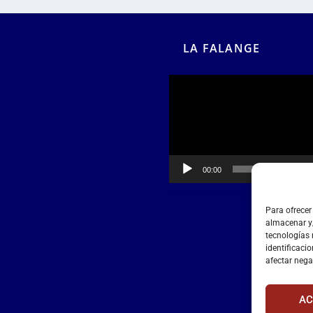
LA FALANGE
Reproductor
de
vídeo
00:00
00:55
Para ofrecer
almacenar y/
tecnologías
identificacio
afectar nega
AC