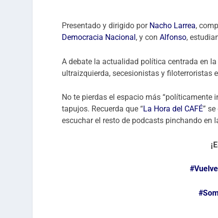
audio
Presentado y dirigido por
Nacho Larrea
, com
Democracia Nacional
, y con
Alfonso
, estudi
A debate la actualidad política centrada en la
ultraizquierda, secesionistas y filoterroristas
No te pierdas el espacio más “políticamente in
tapujos. Recuerda que “
La Hora del CAFÉ
” se
escuchar el resto de podcasts pinchando en 
¡
#Vuelve
#Som