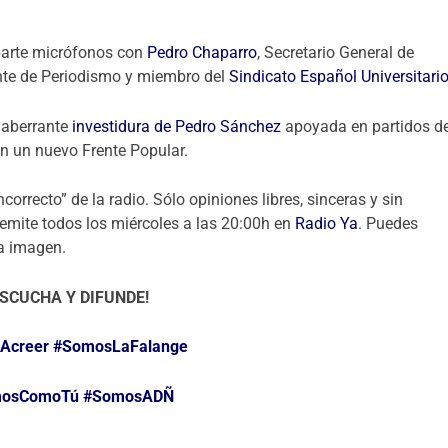
i
l
parte micrófonos con
Pedro Chaparro
, Secretario General de
i
ante de Periodismo y miembro del
Sindicato Español Universitari
z
a
 aberrante
investidura de Pedro Sánchez
apoyada en partidos d
l
 en un nuevo Frente Popular.
a
s
correcto” de la radio. Sólo opiniones libres, sinceras y sin
t
 emite todos los miércoles a las 20:00h en
Radio Ya
. Puedes
e
la imagen.
c
l
ESCUCHA Y DIFUNDE!
a
s
Acreer
#SomosLaFalange
d
e
f
osComoTú
#SomosADÑ
l
e