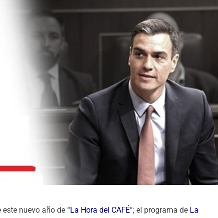
e este nuevo año de “
La Hora del CAFÉ
”; el programa de
La