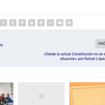
c
h
a
a
r
r
i
PR
b
ia
a
«Desde la actual Constitución no se 
/
situación» por Rafael Lóp
a
b
a
j
o
p
a
r