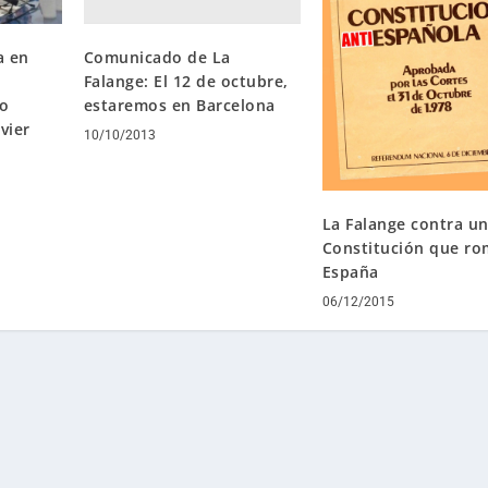
a
a
u
Comunicado de La
a en
Falange: El 12 de octubre,
m
estaremos en Barcelona
so
e
vier
n
10/10/2013
t
a
r
La Falange contra u
o
Constitución que r
d
España
i
06/12/2015
s
m
i
n
u
i
r