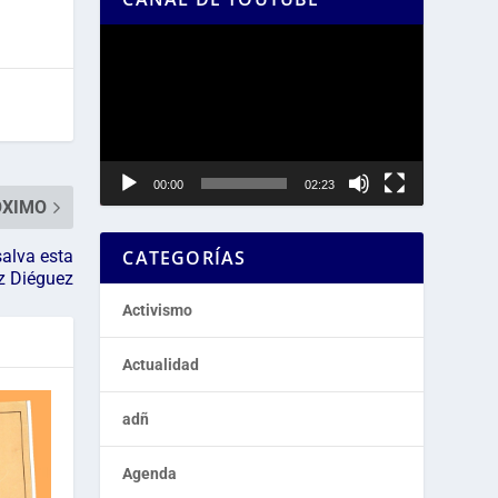
Reproductor
de
vídeo
00:00
02:23
ÓXIMO
salva esta
CATEGORÍAS
ez Diéguez
Activismo
Actualidad
adñ
Agenda