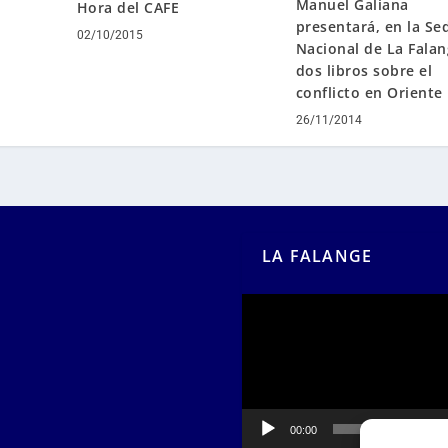
Manuel Galiana
Hora del CAFE
presentará, en la Se
02/10/2015
Nacional de La Falan
dos libros sobre el
conflicto en Oriente
26/11/2014
LA FALANGE
Reproductor
de
vídeo
00:00
00:55