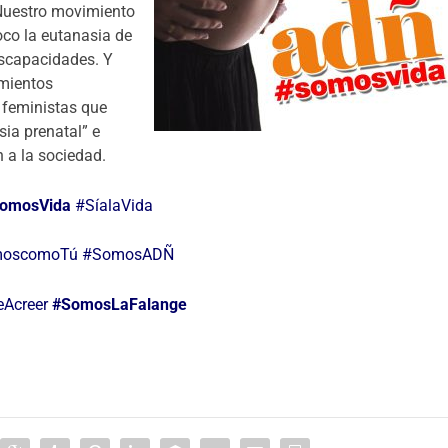
 Nuestro movimiento
oco la eutanasia de
iscapacidades. Y
imientos
s feministas que
sia prenatal” e
 a la sociedad.
omosVida
#SíalaVida
oscomoTú
#SomosADÑ
eAcreer
#SomosLaFalange