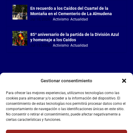
En recuerdo a los Caídos del Cuartel de la
Montaña en el Cementerio de La Almudena
Jul 18, 2026
|
Activismo
,
Actualidad
85º aniversario de la partida de la División Azul
y homenaje a los Caídos
Jul 15, 2026
|
Activismo
,
Actualidad
Gestionar consentimiento
LA FALANGE
Para ofrecer las mejores experiencias, utilizamos tecnologías como las
Reproductor
cookies para almacenar y/o acceder a la información del dispositivo. El
de
consentimiento de estas tecnologías nos permitirá procesar datos como el
comportamiento de navegación o las identificaciones únicas en este sitio.
vídeo
No consentir o retirar el consentimiento, puede afectar negativamente a
ciertas características y funciones.