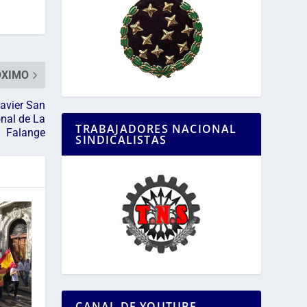
ÓXIMO
avier San
onal de La
TRABAJADORES NACIONAL
Falange
SINDICALISTAS
CANAL DE YOUTUBE