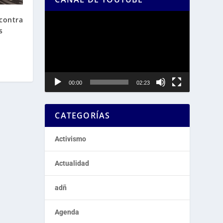
Reproductor
 contra
de
s
vídeo
00:00
02:23
CATEGORÍAS
Activismo
Actualidad
adñ
Agenda