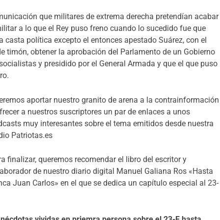
municación que militares de extrema derecha pretendían acabar
litar a lo que el Rey puso freno cuando lo sucedido fue que
a casta política excepto el entonces apestado Suárez, con el
 de timón, obtener la aprobación del Parlamento de un Gobierno
ocialistas y presidido por el General Armada y que el que puso
ro.
eremos aportar nuestro granito de arena a la contrainformación
frecer a nuestros suscriptores un par de enlaces a unos
dcasts muy interesantes sobre el tema emitidos desde nuestra
io Patriotas.es
a finalizar, queremos recomendar el libro del escritor y
aborador de nuestro diario digital Manuel Galiana Ros «Hasta
ca Juan Carlos» en el que se dedica un capítulo especial al 23-
nécdotas vividas en priemra persona sobre el 23-F hasta