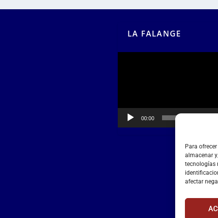
LA FALANGE
Reproductor
de
vídeo
00:00
00:55
Para ofrecer
almacenar y/
tecnologías
identificacio
afectar nega
AC