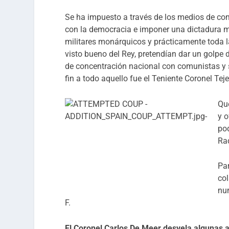
Se ha impuesto a través de los medios de co
con la democracia e imponer una dictadura mi
militares monárquicos y prácticamente toda l
visto bueno del Rey, pretendían dar un golpe
de concentración nacional con comunistas y s
fin a todo aquello fue el Teniente Coronel Teje
Qu
y o
po
Rad
Par
col
nun
F.
El Coronel Carlos De Meer desvela algunas a