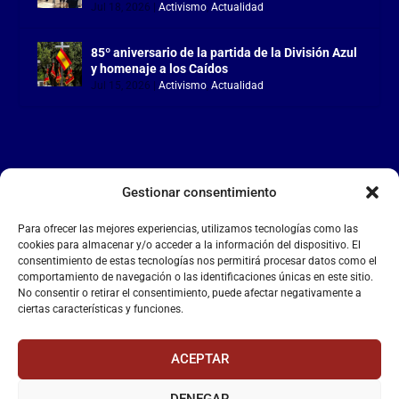
Jul 18, 2026
|
Activismo
,
Actualidad
85º aniversario de la partida de la División Azul
y homenaje a los Caídos
Jul 15, 2026
|
Activismo
,
Actualidad
Gestionar consentimiento
LA FALANGE
Para ofrecer las mejores experiencias, utilizamos tecnologías como las
Reproductor
cookies para almacenar y/o acceder a la información del dispositivo. El
de
consentimiento de estas tecnologías nos permitirá procesar datos como el
comportamiento de navegación o las identificaciones únicas en este sitio.
vídeo
No consentir o retirar el consentimiento, puede afectar negativamente a
ciertas características y funciones.
ACEPTAR