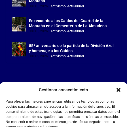
Montaña
Jul 18, 2026
|
Activismo
,
Actualidad
En recuerdo a los Caídos del Cuartel de la
Montaña en el Cementerio de La Almudena
Jul 18, 2026
|
Activismo
,
Actualidad
85º aniversario de la partida de la División Azul
y homenaje a los Caídos
Jul 15, 2026
|
Activismo
,
Actualidad
Gestionar consentimiento
LA FALANGE
Para ofrecer las mejores experiencias, utilizamos tecnologías como las
Reproductor
cookies para almacenar y/o acceder a la información del dispositivo. El
de
consentimiento de estas tecnologías nos permitirá procesar datos como el
comportamiento de navegación o las identificaciones únicas en este sitio.
vídeo
No consentir o retirar el consentimiento, puede afectar negativamente a
ciertas características y funciones.