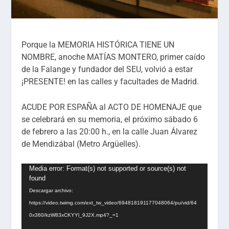
Porque la MEMORIA HISTÓRICA TIENE UN
NOMBRE, anoche MATÍAS MONTERO, primer caído
de la Falange y fundador del SEU, volvió a estar
¡PRESENTE! en las calles y facultades de Madrid.
ACUDE POR ESPAÑA al ACTO DE HOMENAJE que
se celebrará en su memoria, el próximo sábado 6
de febrero a las 20:00 h., en la calle Juan Álvarez
de Mendizábal (Metro Argüelles).
Reproductor
Media error: Format(s) not supported or source(s) not
found
de
Descargar archivo:
vídeo
https://video.twimg.com/ext_tw_video/694818191177048064/pu/vid/64
0x360/kzW83xCKYYl_9J2X.mp4?_=1