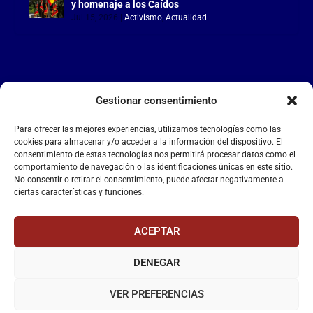
y homenaje a los Caídos
Jul 15, 2026
|
Activismo
,
Actualidad
Gestionar consentimiento
LA FALANGE
Para ofrecer las mejores experiencias, utilizamos tecnologías como las
Reproductor
cookies para almacenar y/o acceder a la información del dispositivo. El
de
consentimiento de estas tecnologías nos permitirá procesar datos como el
comportamiento de navegación o las identificaciones únicas en este sitio.
vídeo
No consentir o retirar el consentimiento, puede afectar negativamente a
ciertas características y funciones.
ACEPTAR
DENEGAR
00:00
00:55
VER PREFERENCIAS