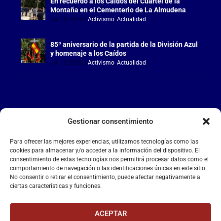
En recuerdo a los Caídos del Cuartel de la
Montaña en el Cementerio de La Almudena
Jul 18, 2026
|
Activismo
,
Actualidad
85º aniversario de la partida de la División Azul
y homenaje a los Caídos
Jul 15, 2026
|
Activismo
,
Actualidad
Gestionar consentimiento
LA FALANGE
Para ofrecer las mejores experiencias, utilizamos tecnologías como las
Reproductor
cookies para almacenar y/o acceder a la información del dispositivo. El
de
consentimiento de estas tecnologías nos permitirá procesar datos como el
comportamiento de navegación o las identificaciones únicas en este sitio.
vídeo
No consentir o retirar el consentimiento, puede afectar negativamente a
ciertas características y funciones.
ACEPTAR