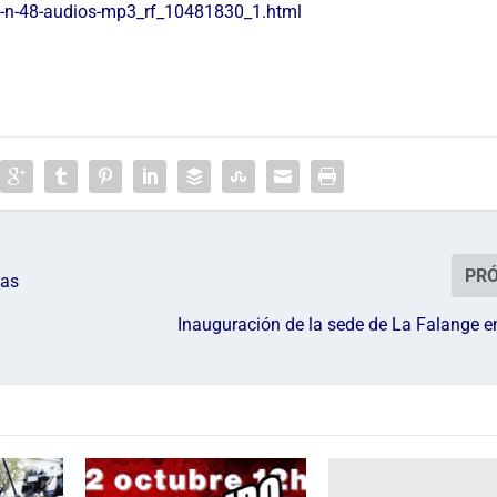
e-n-48-audios-mp3_rf_10481830_1.html
PR
tas
Inauguración de la sede de La Falange e