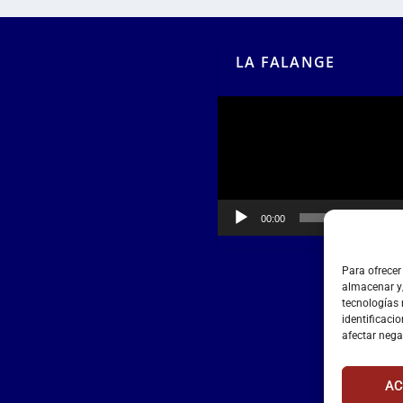
LA FALANGE
Reproductor
de
vídeo
00:00
00:55
Para ofrecer
almacenar y/
tecnologías
identificacio
afectar nega
AC