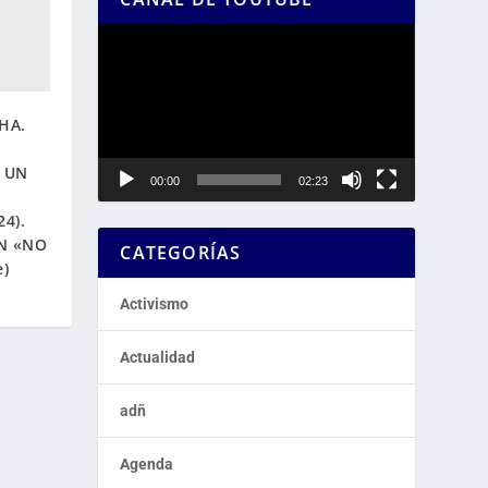
Reproductor
de
vídeo
HA.
 UN
00:00
02:23
24).
N «NO
CATEGORÍAS
e)
Activismo
Actualidad
adñ
Agenda