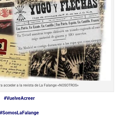
ara acceder a la revista de La Falange «NOSOTROS»
#VuelveAcreer
#SomosLaFalange