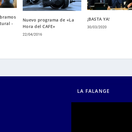
lebramos
¡BASTA YA!
Nuevo programa de «La
tural -
Hora del CAFE»
30/03/2020
22/04/2016
LA FALANGE
Reproductor
de
vídeo