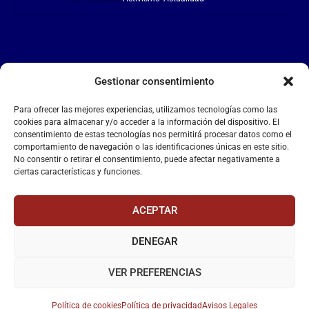
Gestionar consentimiento
LA FALANGE
Para ofrecer las mejores experiencias, utilizamos tecnologías como las
Reproductor
cookies para almacenar y/o acceder a la información del dispositivo. El
de
consentimiento de estas tecnologías nos permitirá procesar datos como el
comportamiento de navegación o las identificaciones únicas en este sitio.
vídeo
No consentir o retirar el consentimiento, puede afectar negativamente a
ciertas características y funciones.
ACEPTAR
DENEGAR
00:00
00:55
VER PREFERENCIAS
Política de cookies
Política de privacidad
Avisos Legales