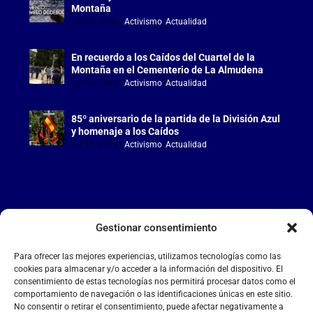
Montaña
Jul 18, 2026
|
Activismo
,
Actualidad
En recuerdo a los Caídos del Cuartel de la
Montaña en el Cementerio de La Almudena
Jul 18, 2026
|
Activismo
,
Actualidad
85º aniversario de la partida de la División Azul
y homenaje a los Caídos
Jul 15, 2026
|
Activismo
,
Actualidad
Gestionar consentimiento
LA FALANGE
Para ofrecer las mejores experiencias, utilizamos tecnologías como las
Reproductor
cookies para almacenar y/o acceder a la información del dispositivo. El
de
consentimiento de estas tecnologías nos permitirá procesar datos como el
comportamiento de navegación o las identificaciones únicas en este sitio.
vídeo
No consentir o retirar el consentimiento, puede afectar negativamente a