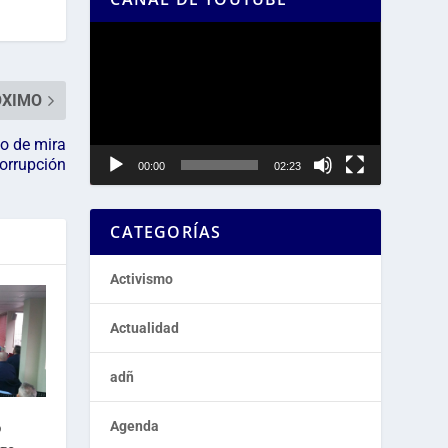
Reproductor
de
vídeo
ÓXIMO
to de mira
corrupción
00:00
02:23
CATEGORÍAS
Activismo
Actualidad
adñ
o
Agenda