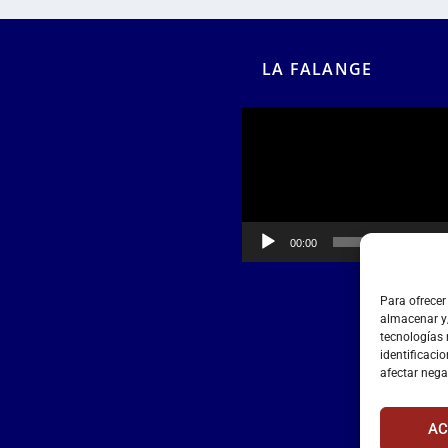
LA FALANGE
Reproductor
de
vídeo
00:00
00:55
Para ofrecer
almacenar y/
tecnologías
identificacio
afectar nega
AC