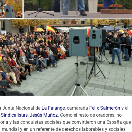
la Junta Nacional de
La Falange
, camarada
Felix Salmerón
y el
Sindicalistas
,
Jesús Muñoz
. Como el resto de oradores, no
toria y las conquistas sociales que convirtieron una España que
ia mundial y en un referente de derechos laborables y sociales