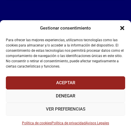
Gestionar consentimiento
LA FALANGE
Para ofrecer las mejores experiencias, utilizamos tecnologías como las
Reproductor
cookies para almacenar y/o acceder a la información del dispositivo. El
de
consentimiento de estas tecnologías nos permitirá procesar datos como el
comportamiento de navegación o las identificaciones únicas en este sitio.
vídeo
No consentir o retirar el consentimiento, puede afectar negativamente a
ciertas características y funciones.
ACEPTAR
DENEGAR
00:00
00:55
VER PREFERENCIAS
Política de cookies
Política de privacidad
Avisos Legales
La Falange
– Web Oficial de la Falange