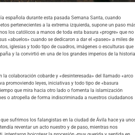
afía española durante esta pasada Semana Santa, cuando
jetos pertenecientes a la extrema izquierda, supone un paso má
rimos los católicos a manos de toda esta basura «progre» que no
sus «abuelos» cuando se dedicaron a dar el «paseo» a miles de
tos, iglesias y todo tipo de cuadros, imágenes o esculturas que
paña y la convirtió en una de los grandes imperios de la histori
on la colaboración cobarde y «desinteresada» del llamado «arco
va promoviendo leyes, iniciativas y todo tipo de «basura
tiempo que mira hacia otro lado o fomenta la islamización
nes o atropella de forma indiscriminada a nuestros ciudadanos
 que sufrimos los falangistas en la ciudad de Ávila hace ya uno
tendía reventar un acto nuestro y de paso, mientras nos
i, intentaron boicotear la procesión -muy querida y sentida en