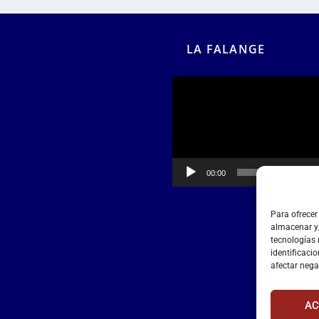
LA FALANGE
Reproductor
de
vídeo
00:00
00:55
Para ofrecer
almacenar y/
tecnologías
identificacio
afectar nega
AC