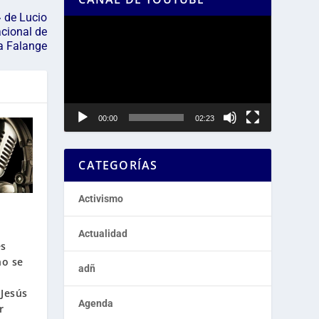
 de Lucio
Reproductor
cional de
de
a Falange
vídeo
00:00
02:23
CATEGORÍAS
Activismo
Actualidad
es
no se
adñ
Jesús
Agenda
r